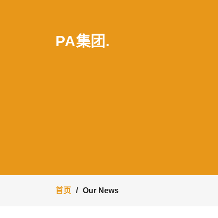
PA集团
.
首页
Our News