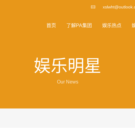
xslwht@outlook
首页
了解PA集团
娱乐热点
娱乐明星
Our News