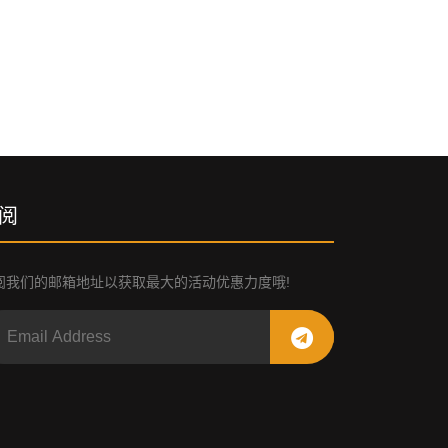
阅
阅我们的邮箱地址以获取最大的活动优惠力度哦!